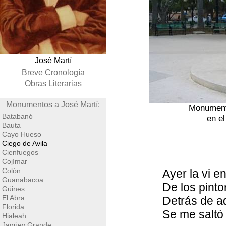
José Martí
Breve Cronología
Obras Literarias
Monumentos a José Martí:
Monumen
Batabanó
en e
Bauta
Cayo Hueso
Ciego de Avila
Cienfuegos
Cojímar
Colón
Ayer la vi en
Guanabacoa
De los pinto
Güines
El Abra
Detrás de a
Florida
Se me saltó 
Hialeah
Jagüey Grande